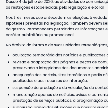
Desde 4 de julho de 2026, as atividades de comunicaçã
as restrições estabelecidas pela legislação eleitoral.
Nos três meses que antecedem as eleições, é vedada a
hipóteses previstas na legislação. Também devem ser
da gestão. Permanecem permitidas as informações est
caráter publicitário ou promocional.
No âmbito do Ibram e de suas unidades museológicas,
ocultação temporária das notícias e publicações a
revisão e adaptação das páginas e peças de comu
preservada a integridade dos documentos administ
adequação dos portais, sites temáticos e perfis ofi
publicados e aos recursos de interação;
suspensão da produção e da veiculação de conteúd
manutenção apenas de notícias, avisos e comunica
prestação de serviços públicos, à programação cul
submissão prévia das situações que possam suscita