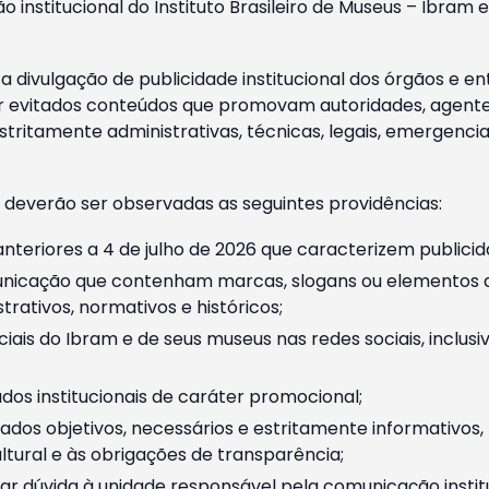
o institucional do Instituto Brasileiro de Museus – Ibra
 divulgação de publicidade institucional dos órgãos e en
 evitados conteúdos que promovam autoridades, agentes 
ritamente administrativas, técnicas, legais, emergencia
 deverão ser observadas as seguintes providências:
nteriores a 4 de julho de 2026 que caracterizem publicid
nicação que contenham marcas, slogans ou elementos da 
rativos, normativos e históricos;
ciais do Ibram e de seus museus nas redes sociais, inclus
os institucionais de caráter promocional;
dos objetivos, necessários e estritamente informativos
tural e às obrigações de transparência;
r dúvida à unidade responsável pela comunicação instituci