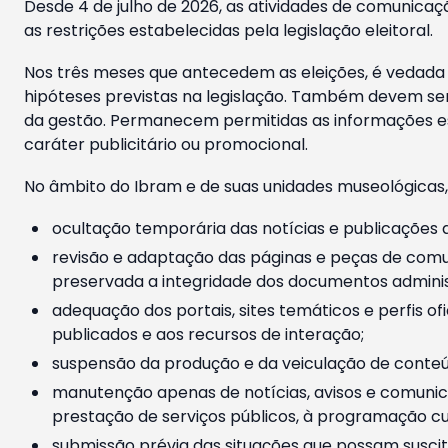
Desde 4 de julho de 2026, as atividades de comunicaçã
as restrições estabelecidas pela legislação eleitoral.
Nos três meses que antecedem as eleições, é vedada a
hipóteses previstas na legislação. Também devem ser
da gestão. Permanecem permitidas as informações est
caráter publicitário ou promocional.
No âmbito do Ibram e de suas unidades museológicas,
ocultação temporária das notícias e publicações a
revisão e adaptação das páginas e peças de comu
preservada a integridade dos documentos administ
adequação dos portais, sites temáticos e perfis ofi
publicados e aos recursos de interação;
suspensão da produção e da veiculação de conteúd
manutenção apenas de notícias, avisos e comunica
prestação de serviços públicos, à programação cul
submissão prévia das situações que possam suscita