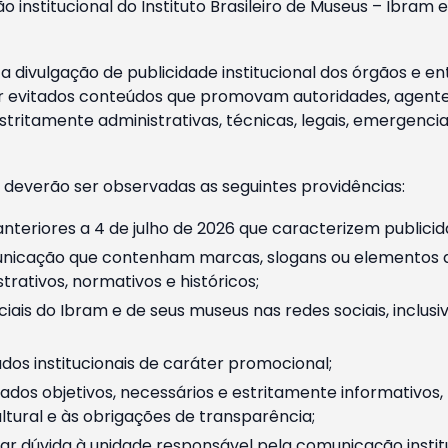
o institucional do Instituto Brasileiro de Museus – Ibra
 divulgação de publicidade institucional dos órgãos e en
 evitados conteúdos que promovam autoridades, agentes 
ritamente administrativas, técnicas, legais, emergencia
 deverão ser observadas as seguintes providências:
nteriores a 4 de julho de 2026 que caracterizem publicid
nicação que contenham marcas, slogans ou elementos da 
rativos, normativos e históricos;
ciais do Ibram e de seus museus nas redes sociais, inclus
os institucionais de caráter promocional;
dos objetivos, necessários e estritamente informativos
tural e às obrigações de transparência;
r dúvida à unidade responsável pela comunicação instituci