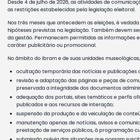
Desde 4 de julho de 2026, as atividades de comunicaçã
as restrições estabelecidas pela legislação eleitoral.
Nos três meses que antecedem as eleições, é vedada a
hipóteses previstas na legislação. Também devem ser
da gestão. Permanecem permitidas as informações est
caráter publicitário ou promocional.
No âmbito do Ibram e de suas unidades museológicas,
ocultação temporária das notícias e publicações a
revisão e adaptação das páginas e peças de comu
preservada a integridade dos documentos administ
adequação dos portais, sites temáticos e perfis ofi
publicados e aos recursos de interação;
suspensão da produção e da veiculação de conteúd
manutenção apenas de notícias, avisos e comunica
prestação de serviços públicos, à programação cul
submissão prévia das situações que possam suscita