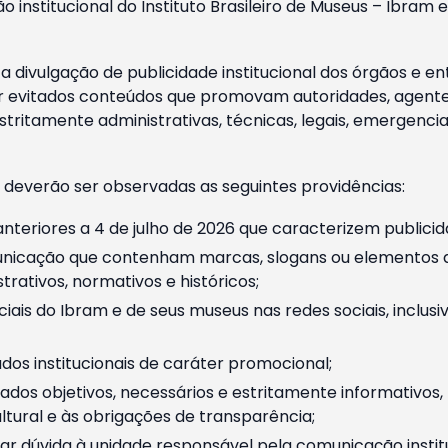
o institucional do Instituto Brasileiro de Museus – Ibra
 divulgação de publicidade institucional dos órgãos e en
 evitados conteúdos que promovam autoridades, agentes 
ritamente administrativas, técnicas, legais, emergencia
 deverão ser observadas as seguintes providências:
nteriores a 4 de julho de 2026 que caracterizem publicid
nicação que contenham marcas, slogans ou elementos da 
rativos, normativos e históricos;
ciais do Ibram e de seus museus nas redes sociais, inclus
os institucionais de caráter promocional;
dos objetivos, necessários e estritamente informativos
tural e às obrigações de transparência;
r dúvida à unidade responsável pela comunicação instituci