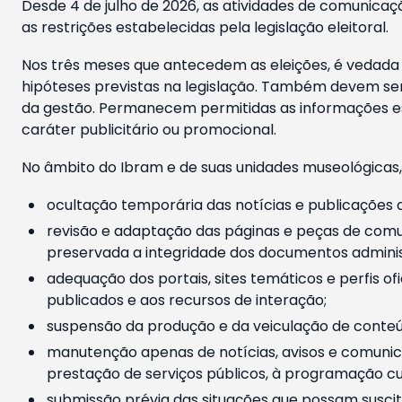
Desde 4 de julho de 2026, as atividades de comunicaçã
as restrições estabelecidas pela legislação eleitoral.
Nos três meses que antecedem as eleições, é vedada a
hipóteses previstas na legislação. Também devem ser
da gestão. Permanecem permitidas as informações est
caráter publicitário ou promocional.
No âmbito do Ibram e de suas unidades museológicas,
ocultação temporária das notícias e publicações a
revisão e adaptação das páginas e peças de comu
preservada a integridade dos documentos administ
adequação dos portais, sites temáticos e perfis ofi
publicados e aos recursos de interação;
suspensão da produção e da veiculação de conteúd
manutenção apenas de notícias, avisos e comunica
prestação de serviços públicos, à programação cul
submissão prévia das situações que possam suscita