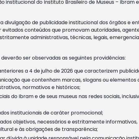
o institucional do Instituto Brasileiro de Museus – Ibra
 divulgação de publicidade institucional dos órgãos e en
 evitados conteúdos que promovam autoridades, agentes 
ritamente administrativas, técnicas, legais, emergencia
 deverão ser observadas as seguintes providências:
nteriores a 4 de julho de 2026 que caracterizem publicid
nicação que contenham marcas, slogans ou elementos da 
rativos, normativos e históricos;
ciais do Ibram e de seus museus nas redes sociais, inclus
os institucionais de caráter promocional;
dos objetivos, necessários e estritamente informativos
tural e às obrigações de transparência;
r dúvida à unidade responsável pela comunicação instituci