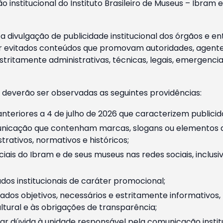
o institucional do Instituto Brasileiro de Museus – Ibra
 divulgação de publicidade institucional dos órgãos e en
 evitados conteúdos que promovam autoridades, agentes 
ritamente administrativas, técnicas, legais, emergencia
 deverão ser observadas as seguintes providências:
nteriores a 4 de julho de 2026 que caracterizem publicid
nicação que contenham marcas, slogans ou elementos da 
rativos, normativos e históricos;
ciais do Ibram e de seus museus nas redes sociais, inclus
os institucionais de caráter promocional;
dos objetivos, necessários e estritamente informativos
tural e às obrigações de transparência;
r dúvida à unidade responsável pela comunicação instituci