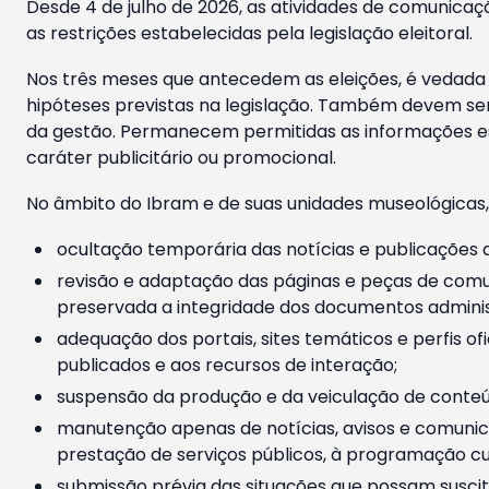
Desde 4 de julho de 2026, as atividades de comunicaçã
as restrições estabelecidas pela legislação eleitoral.
Nos três meses que antecedem as eleições, é vedada a
hipóteses previstas na legislação. Também devem ser
da gestão. Permanecem permitidas as informações est
caráter publicitário ou promocional.
No âmbito do Ibram e de suas unidades museológicas,
ocultação temporária das notícias e publicações a
revisão e adaptação das páginas e peças de comu
preservada a integridade dos documentos administ
adequação dos portais, sites temáticos e perfis ofi
publicados e aos recursos de interação;
suspensão da produção e da veiculação de conteúd
manutenção apenas de notícias, avisos e comunica
prestação de serviços públicos, à programação cul
submissão prévia das situações que possam suscita